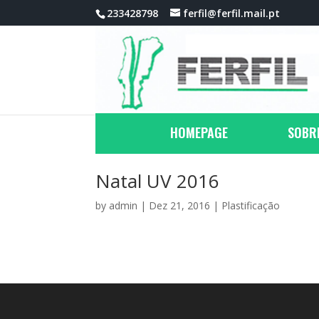
233428798
ferfil@ferfil.mail.pt
HOMEPAGE
SOBR
Natal UV 2016
by
admin
|
Dez 21, 2016
|
Plastificação