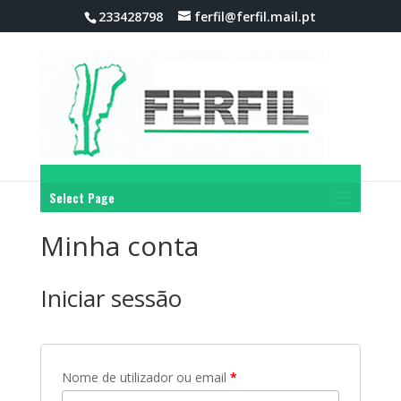
233428798
ferfil@ferfil.mail.pt
Select Page
Minha conta
Iniciar sessão
Nome de utilizador ou email
*