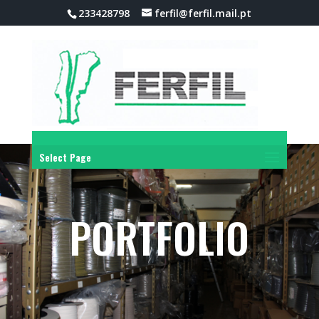
233428798
ferfil@ferfil.mail.pt
Select Page
PORTFOLIO