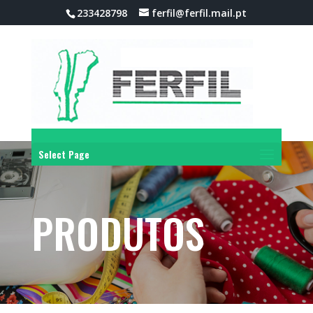
233428798
ferfil@ferfil.mail.pt
Select Page
PRODUTOS