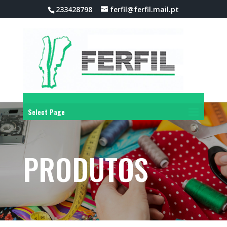
233428798
ferfil@ferfil.mail.pt
Select Page
PRODUTOS